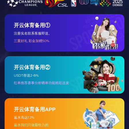
图解核心优势
产品概述
CPU: Intel Haswell CPU + PCH B85
Memory: Dual Channel SO-DIMM DDR3 up to 16 GB
Display: Display via 1xHDMI1.4+1xDVI-D+2xVGA (1*onboard pins)
Ethernet: 10/100/1000 Mbps
Storage: SATA3.0, SATA2.0, mSATA,
Expansion: M.2, PCIe4X, PCIe16X, PCI
Power: ATX_24PIN + 4PIN
更多参数请点击页面右上角产品规格查看