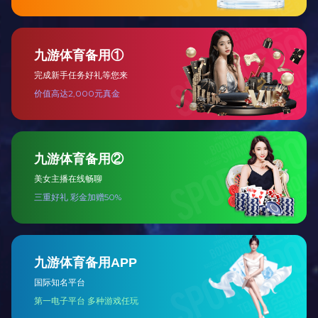
产品特色
合作咨询
样机申领
卓越性能核心
：搭载Intel Haswell处理器和B85芯片组，提供强大的计
算性能，满足各种复杂场景的需求。
多样扩展能力
：支持M.2、PCIe和PCI等多种扩展接口，方便您根据
需求进行灵活配置和升级。
丰富存储选项
：提供SATA3.0、SATA2.0和mSATA等多种存储接口，
满足您不同存储容量的需求。
高清多屏显示
：支持HDMI、DVI和VGA等多种显示接口，实现高清
多屏输出，为您带来卓越的视觉体验。
稳定可靠运行
：采用坚固耐用的设计，确保主板在长时间运行中保持
稳定性和可靠性。
高度定制服务
：我们可根据您的具体需求进行主板定制，以最低的成
本满足您的最佳应用需求。