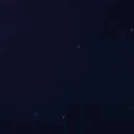
IXBYT-35
解决方案