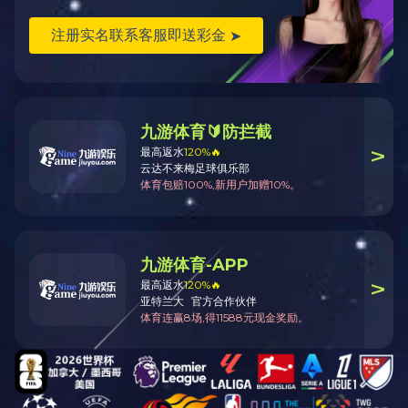
多媒体
功能强大