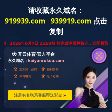
公司新闻
首页
>
新闻资讯
>
公司新闻
开工大吉 | 开云（中国）Kai
展会资讯 | 开云（中国）Kai
yun·官方网站计算机马力全
yun·官方网站计算机精彩亮
2026-02-28
2026-02-06
开 智启新篇！
相ISE 2026！
马力全开 智启新篇丙午新
当地时间2月3日，全球专业
岁，万象更新！2026年2月25
视听与系统集成巅峰盛——2
日（正月初九）开云（中
026年欧洲视听技术及系统集